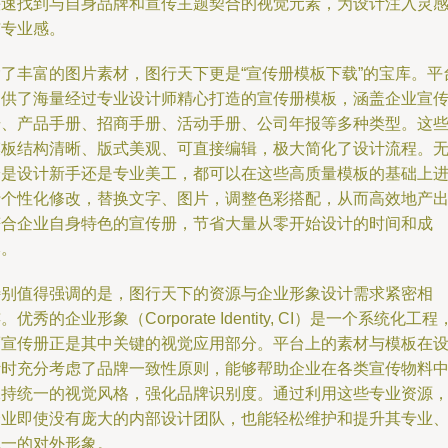
快速找到与自身品牌和宣传主题契合的视觉元素，为设计注入灵
与专业感。
除了丰富的图片素材，图行天下更是“宣传册模板下载”的宝库。平
提供了海量经过专业设计师精心打造的宣传册模板，涵盖企业宣
册、产品手册、招商手册、活动手册、公司年报等多种类型。这
模板结构清晰、版式美观、可直接编辑，极大简化了设计流程。
论是设计新手还是专业美工，都可以在这些高质量模板的基础上
行个性化修改，替换文字、图片，调整色彩搭配，从而高效地产
符合企业自身特色的宣传册，节省大量从零开始设计的时间和成
本。
特别值得强调的是，图行天下的资源与企业形象设计需求紧密相
。优秀的企业形象（Corporate Identity, CI）是一个系统化工程
而宣传册正是其中关键的视觉应用部分。平台上的素材与模板在
计时充分考虑了品牌一致性原则，能够帮助企业在各类宣传物料
保持统一的视觉风格，强化品牌识别度。通过利用这些专业资源
企业即使没有庞大的内部设计团队，也能轻松维护和提升其专业
统一的对外形象。