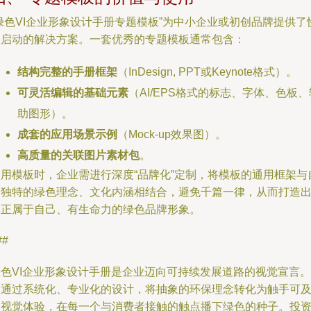
绿色VI企业形象设计手册专题模板”为中小企业或初创品牌提供了
速启动的解决方案。一套优秀的专题模板通常包含：
结构完整的手册框架
（InDesign, PPT或Keynote格式）。
可灵活编辑的基础元素
（AI/EPS格式的标志、字体、色板、
助图形）。
成套的应用场景示例
（Mock-up效果图）。
高质量的关联图片素材包
。
使用模板时，企业需进行深度“品牌化”定制，将模板的通用框架与
身独特的绿色理念、文化内涵相结合，避免千篇一律，从而打造
真正属于自己、有生命力的绿色品牌形象。
##
绿色VI企业形象设计手册是企业迈向可持续发展道路的视觉宣言。
它通过系统化、专业化的设计，将抽象的环保理念转化为触手可
的视觉体验，在每一个与消费者接触的触点播下绿色的种子。投