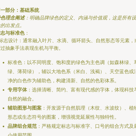
第一部分：基础系统
绿色理念阐述
：明确品牌绿色的定义、内涵与价值观，这是所有
计的出发点。
标志与标准色
：
* 标志设计：通常融入叶片、水滴、循环箭头、自然形态等元素，
通过抽象手法表现生机与平衡。
标准色：以不同明度、饱和度的绿色为主色调（如森林绿、
绿、薄荷绿），辅以大地色系（米白、浅褐）、天空蓝色或
净的白色作为辅助色，构建清新、自然的色彩体系。
专用字体
：选择清晰、简约、富有现代感的字体，体现科技
自然的融合。
辅助图形与图案
：开发源于自然肌理（木纹、水波纹）、植
形态或生态符号的图案，增强视觉延展性与独特性。
品牌组合规范
：严格规定标志与标准字、口号的组合方式及
小使用范围。