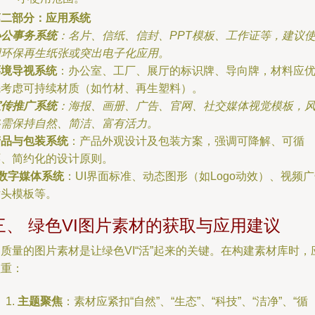
第二部分：应用系统
办公事务系统
：名片、信纸、信封、PPT模板、工作证等，建议
用环保再生纸张或突出电子化应用。
环境导视系统
：办公室、工厂、展厅的标识牌、导向牌，材料应
先考虑可持续材质（如竹材、再生塑料）。
宣传推广系统
：海报、画册、广告、官网、社交媒体视觉模板，
格需保持自然、简洁、富有活力。
产品与包装系统
：产品外观设计及包装方案，强调可降解、可循
环、简约化的设计原则。
数字媒体系统
：UI界面标准、动态图形（如Logo动效）、视频
片头模板等。
三、 绿色VI图片素材的获取与应用建议
质量的图片素材是让绿色VI“活”起来的关键。在构建素材库时，
注重：
主题聚焦
：素材应紧扣“自然”、“生态”、“科技”、“洁净”、“循