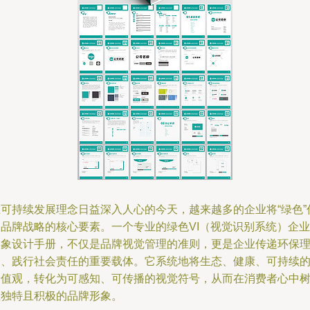
在可持续发展理念日益深入人心的今天，越来越多的企业将“绿色”
为品牌战略的核心要素。一个专业的绿色VI（视觉识别系统）企业
形象设计手册，不仅是品牌视觉管理的准则，更是企业传递环保
念、践行社会责任的重要载体。它系统地将生态、健康、可持续
价值观，转化为可感知、可传播的视觉符号，从而在消费者心中
立独特且积极的品牌形象。