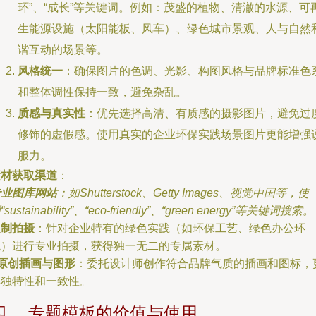
环”、“成长”等关键词。例如：茂盛的植物、清澈的水源、可
生能源设施（太阳能板、风车）、绿色城市景观、人与自然
谐互动的场景等。
风格统一
：确保图片的色调、光影、构图风格与品牌标准色
和整体调性保持一致，避免杂乱。
质感与真实性
：优先选择高清、有质感的摄影图片，避免过
修饰的虚假感。使用真实的企业环保实践场景图片更能增强
服力。
素材获取渠道
：
专业图库网站
：如Shutterstock、Getty Images、视觉中国等，使
“sustainability”、“eco-friendly”、“green energy”等关键词搜索。
定制拍摄
：针对企业特有的绿色实践（如环保工艺、绿色办公环
境）进行专业拍摄，获得独一无二的专属素材。
原创插画与图形
：委托设计师创作符合品牌气质的插画和图标，
具独特性和一致性。
四、 专题模板的价值与使用